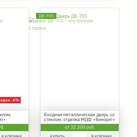
ДВ-705
кидка -6%
клом,
Входная металлическая дверь со
ит»
стеклом, отделка МДФ «Винорит»
уб.
от 32 500 руб.
В КОРЗИНУ
КУПИТЬ
В КОРЗИНУ