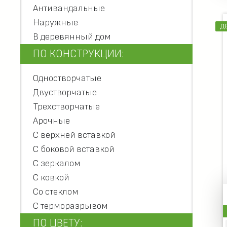
Антивандальные
Наружные
Д
В деревянный дом
ПО КОНСТРУКЦИИ:
Одностворчатые
Двустворчатые
Трехстворчатые
Арочные
С верхней вставкой
С боковой вставкой
С зеркалом
С ковкой
Со стеклом
С терморазрывом
ПО ЦВЕТУ: