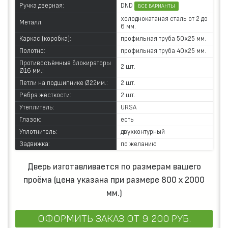
DND
Ручка дверная:
ВСЕ ВАРИАНТЫ
холоднокатаная сталь от 2 до
Металл:
6 мм.
Каркас (коробка):
профильная труба 50х25 мм.
Полотно:
профильная труба 40х25 мм.
Противосъёмные блокираторы
2 шт.
Ø16 мм.:
Петли на подшипнике Ø22мм.:
2 шт.
Ребра жёсткости:
2 шт.
Утеплитель:
URSA
Глазок:
есть
Уплотнитель:
двухконтурный
Задвижка:
по желанию
Дверь изготавливается по размерам вашего
проёма (цена указана при размере 800 х 2000
мм.)
ОФОРМИТЬ ЗАКАЗ
ОТ 9 200 РУБ.