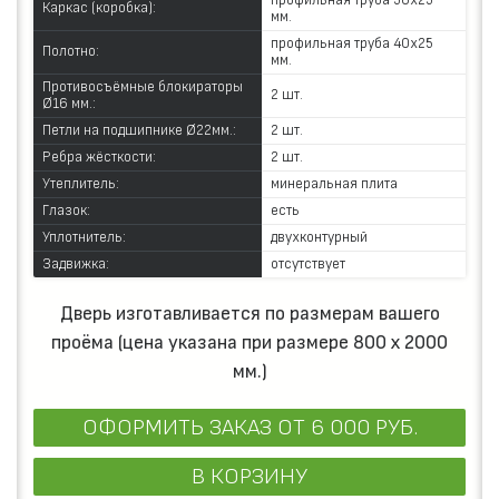
профильная труба 50х25
Каркас (коробка):
мм.
профильная труба 40х25
Полотно:
мм.
Противосъёмные блокираторы
2 шт.
Ø16 мм.:
Петли на подшипнике Ø22мм.:
2 шт.
Ребра жёсткости:
2 шт.
Утеплитель:
минеральная плита
Глазок:
есть
Уплотнитель:
двухконтурный
Задвижка:
отсутствует
Дверь изготавливается по размерам вашего
проёма (цена указана при размере 800 х 2000
мм.)
ОФОРМИТЬ ЗАКАЗ
ОТ 6 000 РУБ.
В КОРЗИНУ