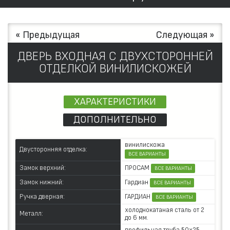
« Предыдущая
Следующая »
ДВЕРЬ ВХОДНАЯ С ДВУХСТОРОННЕЙ
ОТДЕЛКОЙ ВИНИЛИСКОЖЕЙ
ХАРАКТЕРИСТИКИ
ДОПОЛНИТЕЛЬНО
винилискожа
Двусторонняя отделка:
ВСЕ ВАРИАНТЫ
ПРОСАМ
Замок верхний:
ВСЕ ВАРИАНТЫ
Гардиан
Замок нижний:
ВСЕ ВАРИАНТЫ
ГАРДИАН
Ручка дверная:
ВСЕ ВАРИАНТЫ
холоднокатаная сталь от 2
Металл:
до 6 мм.